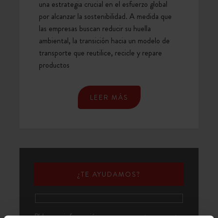
una estrategia crucial en el esfuerzo global
por alcanzar la sostenibilidad. A medida que
las empresas buscan reducir su huella
ambiental, la transición hacia un modelo de
transporte que reutilice, recicle y repare
productos
LEER MÁS
¿TE AYUDAMOS?
Pídenos información y presupuesto para tus