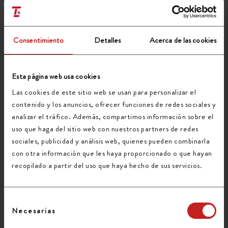
necesidades de logística y distribución
completando el siguiente formulario:
Consentimiento
Detalles
Acerca de las cookies
Nombre (requerido)
Esta página web usa cookies
Tu correo electrónico (requerido)
Las cookies de este sitio web se usan para personalizar el
contenido y los anuncios, ofrecer funciones de redes sociales y
analizar el tráfico. Además, compartimos información sobre el
uso que haga del sitio web con nuestros partners de redes
Teléfono
sociales, publicidad y análisis web, quienes pueden combinarla
con otra información que les haya proporcionado o que hayan
recopilado a partir del uso que haya hecho de sus servicios.
Asunto (requerido)
Selección
Necesarias
Mensaje
de
consentimiento