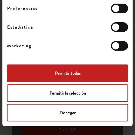
Preferencias
Información básica sobre Protección de Datos
Estadística
Responsable: Transgesa, S.A
Finalidad: Contactar con usted para informarle de nuestros
servicios. Enviarle el presupuesto solicitado por usted.
Marketing
Legitimación: Ejecución de un contrato
Destinatarios: No se cederán datos a terceros, salvo obligación
legal.
Derechos: Acceder, rectificar y suprimir los datos, así como otros
derechos, como se explica en la información adicional:
Permitir todas
https://www.transgesa.com/politica-privacidad.php
He leído y acepto la
Política de privacidad
Permitir la selección
Denegar