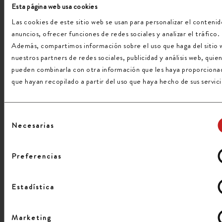
Esta página web usa cookies
Las cookies de este sitio web se usan para personalizar el contenid
anuncios, ofrecer funciones de redes sociales y analizar el tráfico.
Además, compartimos información sobre el uso que haga del sitio
Información básica sobre Protección de Datos
nuestros partners de redes sociales, publicidad y análisis web, quie
Responsable: Transgesa, S.A
pueden combinarla con otra información que les haya proporciona
Finalidad: Contactar con usted para informarle de nuestros
que hayan recopilado a partir del uso que haya hecho de sus servici
servicios. Enviarle el presupuesto solicitado por usted.
Legitimación: Ejecución de un contrato
Destinatarios: No se cederán datos a terceros, salvo obligación
legal.
Selección
Derechos: Acceder, rectificar y suprimir los datos, así como otros
Necesarias
de
derechos, como se explica en la información adicional:
consentimiento
https://www.transgesa.com/politica-privacidad.php
Preferencias
He leído y acepto la
Política de privacidad
Estadística
Marketing