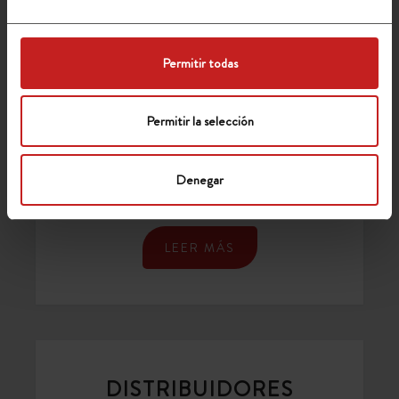
OPTIMIZACIÓN
DE
RUTAS
Permitir todas
En el mundo de la logística, la eficiencia en la
LOGÍSTICAS
gestión de rutas de transporte es
fundamental para reducir costos y mejorar la
Permitir la selección
competitividad de las empresas. Uno de los
enfoques clave para optimizar estas rutas es
Denegar
el Full Truck
LEER MÁS
DISTRIBUIDORES