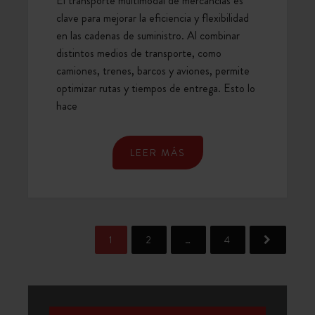
El transporte multimodal de mercancías es
SUMINISTRO
clave para mejorar la eficiencia y flexibilidad
en las cadenas de suministro. Al combinar
distintos medios de transporte, como
camiones, trenes, barcos y aviones, permite
optimizar rutas y tiempos de entrega. Esto lo
hace
LEER MÁS
1
2
…
4