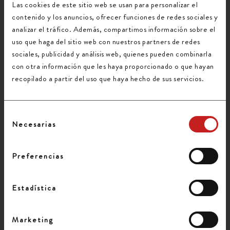
Las cookies de este sitio web se usan para personalizar el
contenido y los anuncios, ofrecer funciones de redes sociales y
analizar el tráfico. Además, compartimos información sobre el
LA IMPORTANCIA DEL
uso que haga del sitio web con nuestros partners de redes
FULL TRUCK LOAD EN
sociales, publicidad y análisis web, quienes pueden combinarla
LA OPTIMIZACIÓN DE
con otra información que les haya proporcionado o que hayan
recopilado a partir del uso que haya hecho de sus servicios.
RUTAS LOGÍSTICAS
Selección
PUBLICADO POR
JAVIER MELERO
Necesarias
de
EN
COMENTARIOS DESACTIVADOS
consentimiento
LA
OCTUBRE 10, 2024
IMPORTANCIA
Preferencias
DEL
FULL
Estadística
TRUCK
LOAD
EN
Marketing
LA