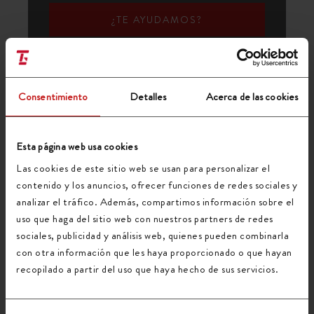
¿TE AYUDAMOS?
Pídenos información y presupuesto para tus
Consentimiento
Detalles
Acerca de las cookies
necesidades de logística y distribución
completando el siguiente formulario:
Nombre (requerido)
Esta página web usa cookies
Las cookies de este sitio web se usan para personalizar el
contenido y los anuncios, ofrecer funciones de redes sociales y
analizar el tráfico. Además, compartimos información sobre el
Tu correo electrónico (requerido)
uso que haga del sitio web con nuestros partners de redes
sociales, publicidad y análisis web, quienes pueden combinarla
con otra información que les haya proporcionado o que hayan
Teléfono
recopilado a partir del uso que haya hecho de sus servicios.