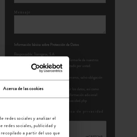
Mensaje
Información básica sobre Protección de Datos
Responsable: Transgesa, S.A
Finalidad: Contactar con usted para informarle de nuestros
servicios. Enviarle el presupuesto solicitado por usted.
Legitimación: Ejecución de un contrato
Destinatarios: No se cederán datos a terceros, salvo obligación
legal.
Acerca de las cookies
Derechos: Acceder, rectificar y suprimir los datos, así como
otros derechos, como se explica en la información adicional:
https://www.transgesa.com/politica-privacidad.php
He leído y acepto la
Política de privacidad
e redes sociales y analizar el
 redes sociales, publicidad y
recopilado a partir del uso que