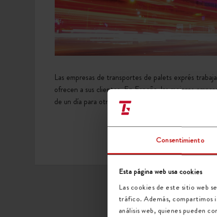
Las empresas de transportes de palets exprés trabaja
ofrecen a sus clientes. En España, las mejores empre
de un día para otro entre poblaciones
L
Consentimiento
Esta página web usa cookies
Las cookies de este sitio web se
tráfico. Además, compartimos in
análisis web, quienes pueden co