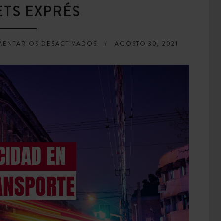
ETS EXPRÉS
EN
ENTARIOS DESACTIVADOS
AGOSTO 30, 2021
EL
MILAGRO
DE
LAS
EMPRESAS
DE
TRANSPORTE
DE
PALETS
EXPRÉS