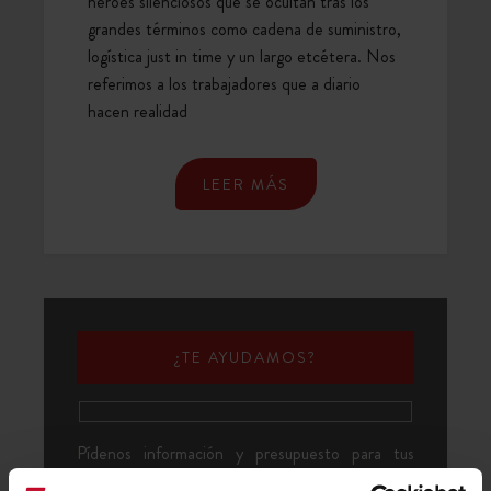
héroes silenciosos que se ocultan tras los
grandes términos como cadena de suministro,
logística just in time y un largo etcétera. Nos
referimos a los trabajadores que a diario
hacen realidad
LEER MÁS
¿TE AYUDAMOS?
Pídenos información y presupuesto para tus
necesidades de logística y distribución