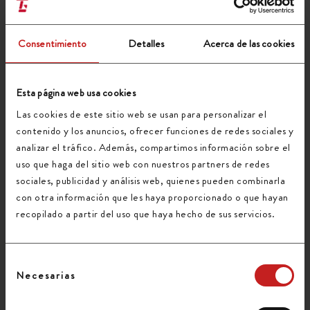
completando el siguiente formulario:
Nombre (requerido)
Consentimiento
Detalles
Acerca de las cookies
Esta página web usa cookies
Tu correo electrónico (requerido)
Las cookies de este sitio web se usan para personalizar el
contenido y los anuncios, ofrecer funciones de redes sociales y
analizar el tráfico. Además, compartimos información sobre el
Teléfono
uso que haga del sitio web con nuestros partners de redes
sociales, publicidad y análisis web, quienes pueden combinarla
con otra información que les haya proporcionado o que hayan
Asunto (requerido)
recopilado a partir del uso que haya hecho de sus servicios.
Selección
Mensaje
Necesarias
de
consentimiento