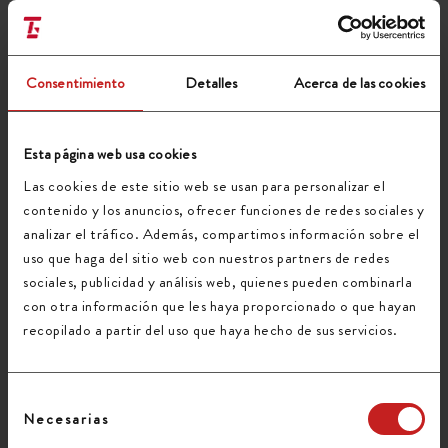
AYUDARTE TU
EMPRESA DE
TRANSPORTE DE
Consentimiento
Detalles
Acerca de las cookies
PALETS
Esta página web usa cookies
PUBLICADO POR
JAVIER MELERO
EN
COMENTARIOS DESACTIVADOS
Las cookies de este sitio web se usan para personalizar el
EN
OCTUBRE 01, 2020
contenido y los anuncios, ofrecer funciones de redes sociales y
QUÉ
analizar el tráfico. Además, compartimos información sobre el
DEBE
uso que haga del sitio web con nuestros partners de redes
AYUDARTE
sociales, publicidad y análisis web, quienes pueden combinarla
TU
con otra información que les haya proporcionado o que hayan
EMPRESA
recopilado a partir del uso que haya hecho de sus servicios.
DE
TRANSPORTE
Selección
DE
Necesarias
de
PALETS
consentimiento