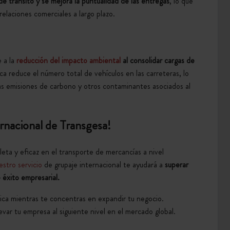
e tránsito y se mejora la puntualidad de las entregas
, lo que
 relaciones comerciales a largo plazo.
e a la
reducción del impacto ambiental
al consolidar cargas de
ca reduce el número total de vehículos en las carreteras, lo
as emisiones de carbono y otros contaminantes asociados al
ernacional de Transgesa!
eta y eficaz en el transporte de mercancías a nivel
stro servicio
de grupaje internacional te ayudará a
superar
e éxito empresarial.
tica mientras te concentras en expandir tu negocio.
ar tu empresa al siguiente nivel en el mercado global.