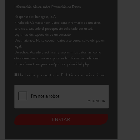
Información básica sobre Protección de Datos
Responsable: Transgesa, S.A
Finalidad: Contactar con usted para informarle de nuestros
servicios. Enviarle el presupuesto solicitado por usted.
Legitimación: Ejecución de un contrato
Destinatarios: No se cederán datos a terceros, salvo obligación
legal.
Derechos: Acceder, rectificar y suprimir los datos, así como
otros derechos, como se explica en la información adicional:
https://www.transgesa.com/politica-privacidad.php
He leído y acepto la
Política de privacidad