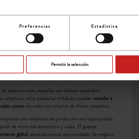
continuo desde el punto de carga hasta la entrega final.
Preferencias
Estadística
olo transporte optimiza el uso de los recursos y
reduce el
e contribuir a una logística más sostenible.
 en un solo transporte,
se aprovecha mejor la capacidad de
culos en circulación.
Permitir la selección
a las empresas más pequeñas que desean expandirse
tras empresas, estas pequeñas entidades pueden
acceder a
evados costos
asociados con el envío de fletes completos.
as empresas con volúmenes de producción más bajos puedan
opción de envío más económica y viable. El grupaje
comercio global
, abriendo nuevas oportunidades de negocio