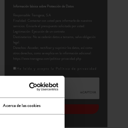
Información básica sobre Protección de Datos
Responsable: Transgesa, S.A
Finalidad: Contactar con usted para informarle de nuestros
servicios. Enviarle el presupuesto solicitado por usted.
Legitimación: Ejecución de un contrato
Destinatarios: No se cederán datos a terceros, salvo obligación
legal.
Derechos: Acceder, rectificar y suprimir los datos, así como
otros derechos, como se explica en la información adicional:
https://www.transgesa.com/politica-privacidad.php
He leído y acepto la
Política de privacidad
Acerca de las cookies