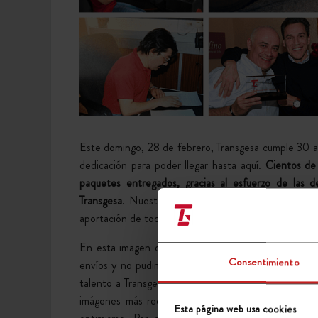
Este domingo, 28 de febrero, Transgesa cumple 30 a
dedicación para poder llegar hasta aquí.
Cientos de 
paquetes entregados, gracias al esfuerzo de las 
Transgesa
. Nuestro objetivo siempre ha sido ganarnos
aportación de todos estos profesionales, a los que 
En esta imagen desde luego no están todos, -pro
Consentimiento
envíos y no pudimos paranos a posar 🙂 – pero sí n
talento a Transgesa, para recordar de dónde venimo
imágenes más recientes que deben marcar nuestro f
Esta página web usa cookies