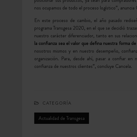
posicionar sus productos, ya sean para compradores f
nos ocupamos de todo el proceso logístico”, anuncia 
En este proceso de cambio, el año pasado rediseñ
programa Transgesa 2020, en el que se decidió trazar 
nuestro carácter diferenciador, tanto en sus relacio
la confianza sea el valor que defina nuestra forma d
nosotros mismos y en nuestro desempeño, confianz
organización. Para, desde ahí, pasar a confiar en
confianza de nuestros clientes”, concluye Cancela.
CATEGORÍA
Actualidad de Transgesa