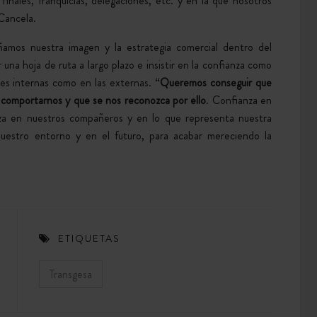
inales, franquicias, delegaciones, etc. y en la que nosotros
Cancela.
amos nuestra imagen y la estrategia comercial dentro del
una hoja de ruta a largo plazo e insistir en la confianza como
nes internas como en las externas. “
Queremos conseguir que
e comportarnos y que se nos reconozca por ello
. Confianza en
a en nuestros compañeros y en lo que representa nuestra
 nuestro entorno y en el futuro, para acabar mereciendo la
ETIQUETAS
Transgesa