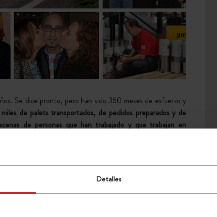
ños. Se dice pronto, pero han sido 360 meses de esfuerzo y
miles de palets transportados, de pedidos preparados y de
decenas de personas que han trabajado y que trabajan en
 vuestra confianza, y hubiera sido imposible lograrlo sin la
hoy queremos reconocer.
bablemente porque estábamos demasiado ocupados cuidando
Detalles
os sirve para rendirles homenaje a cuantos han aportado su
s -también estéticamente…- y juntarlo con el presente, con
uturo. Gracias a todos ellos podemos mirar al futuro con