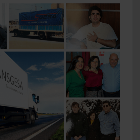
30
AÑOS
CON
LA
PREVISIÓN
DE
MAYOR
FACTURACIÓN
DE
NUESTRA
HISTORIA