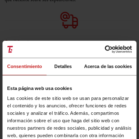
Servicios.
Entregas a las 10 horas, 14 horas, Masivos, Económico,
Islas, Acuse de recibo... Todo un abanico de opciones para
ajustarse a cualquier deseo y posibilidad.
Consentimiento
Detalles
Acerca de las cookies
Esta página web usa cookies
Las cookies de este sitio web se usan para personalizar
el contenido y los anuncios, ofrecer funciones de redes
sociales y analizar el tráfico. Además, compartimos
Descarga el dossier de
servicios de paquetería
información sobre el uso que haga del sitio web con
nuestros partners de redes sociales, publicidad y análisis
web, quienes pueden combinarla con otra información