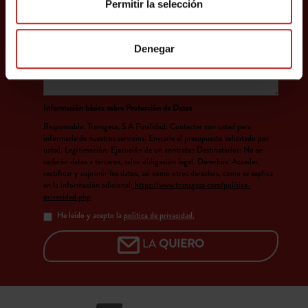
Permitir la selección
Denegar
Información básica sobre Protección de Datos
Responsable: Transgesa, S.A Finalidad: Contactar con usted para
informarle de nuestros servicios. Enviarle el presupuesto solicitado por
usted. Legitimación: Ejecución de un contratos Destinatarios: No se
cederán datos a terceros, salvo obligación legal. Derechos: Acceder,
rectificar y suprimir los datos, así como otros derechos, como se explica
en la información adicional:
https://www.transgesa.com/politica-
privacidad.php
He leído y acepto la
política de privacidad.
LA
QUIERO